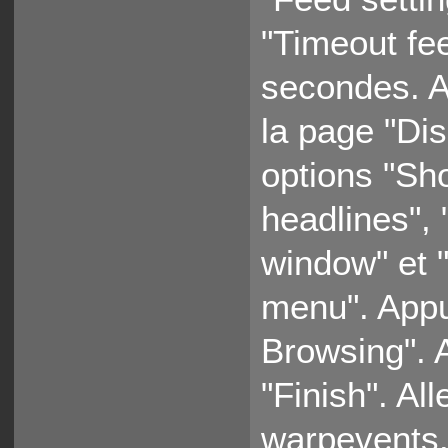
"Timeout fee
secondes. A
la page "Dis
options "Sh
headlines",
window" et 
menu". Appu
Browsing". 
"Finish". Al
warpevents.