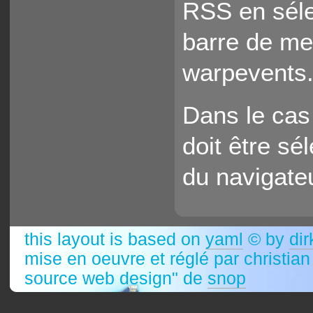
RSS en séle
barre de men
warpevents.
Dans le cas
doit être sé
du navigate
this layout is based on
yaml
© by
dir
mise en oeuvre et réglé par christia
source web design" de
snop