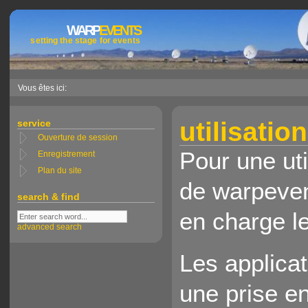
WARP
EVENTS
setting the stage for events
Vous êtes ici:
utilisatio
service
Ouverture de session
Pour une uti
Enregistrement
Plan du site
de warpeven
search & find
en charge l
advanced search
Les applica
une prise e