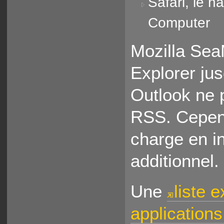
Safari, le 
Computer
Mozilla Sea
Explorer jus
Outlook ne 
RSS. Cepend
charge en i
additionnel.
Une
liste 
application