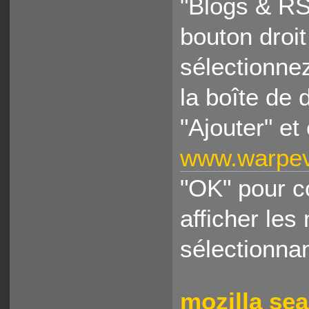
"Blogs & RS
bouton droi
sélectionne
la boîte de 
"Ajouter" et
www.warpeve
"OK" pour c
afficher le
sélectionna
mozilla se