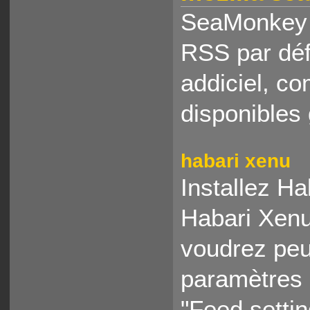
SeaMonkey n
RSS par déf
addiciel, 
disponibles 
habari xenu
Installez Ha
Habari Xenu
voudrez peu
paramètres d
"Feed setti