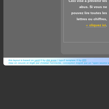
Ceci vise à prévenir les
abus.
Si vous ne
pouvez lire toutes les
lettres ou chiffres,
cliquez ici
.
this layout is based on
yaml
© by
dirk jesse
| typo3 template © by
if20
mise en oeuvre et réglé par christian hennecke, conception inspiré par un "open source