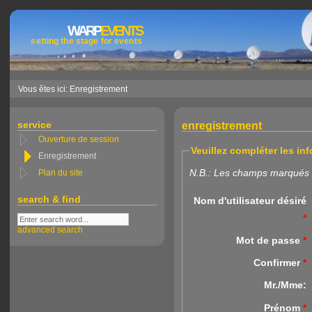
WARP
EVENTS
setting the stage for events
Vous êtes ici: Enregistrement
service
enregistrement
Ouverture de session
Veuillez compléter les in
Enregistrement
N.B.: Les champs marqués d
Plan du site
search & find
Nom d'utilisateur désiré
*
advanced search
Mot de passe
*
Confirmer
*
Mr./Mme:
Prénom
*