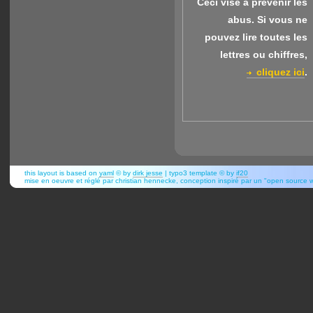
Ceci vise à prévenir les
abus.
Si vous ne
pouvez lire toutes les
lettres ou chiffres,
cliquez ici
.
this layout is based on
yaml
© by
dirk jesse
| typo3 template © by
if20
mise en oeuvre et réglé par christian hennecke, conception inspiré par un "open source