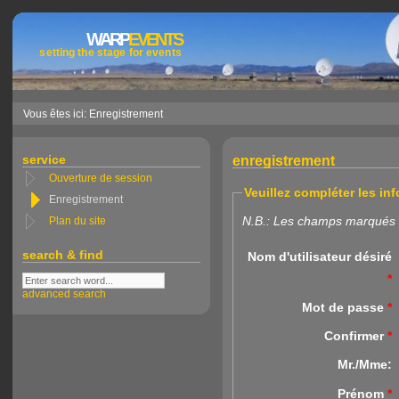
WARP
EVENTS
setting the stage for events
Vous êtes ici: Enregistrement
service
enregistrement
Ouverture de session
Veuillez compléter les in
Enregistrement
N.B.: Les champs marqués d
Plan du site
search & find
Nom d'utilisateur désiré
*
advanced search
Mot de passe
*
Confirmer
*
Mr./Mme:
Prénom
*